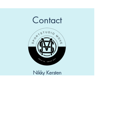
Contact
Nikky Kersten
0631079996
Sportlaan 3
9791LX, Ten Boer
info@sportstudiomove.nl