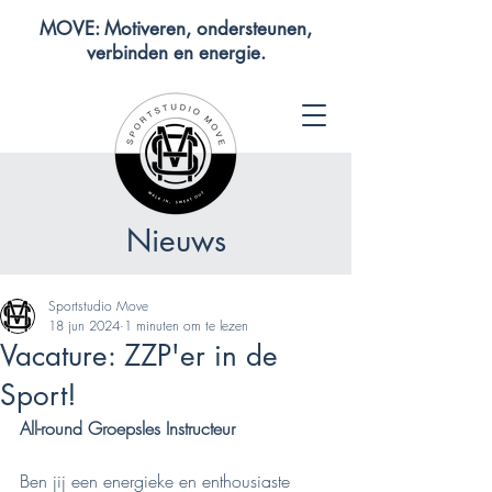
MOVE: Motiveren, ondersteunen,
verbinden en energie.
Nieuws
Sportstudio Move
18 jun 2024
1 minuten om te lezen
Vacature: ZZP'er in de
Sport!
All-round Groepsles Instructeur
Ben jij een energieke en enthousiaste 