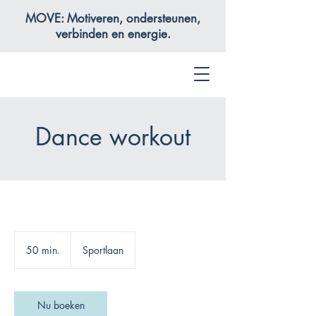
MOVE: Motiveren, ondersteunen,
verbinden en energie.
Dance workout
50 min.
5
Sportlaan
0
m
i
n
Nu boeken